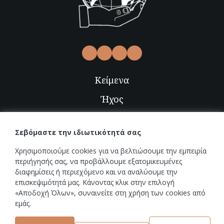
Κείμενα
Ήχος
Video
Σεβόμαστε την ιδιωτικότητά σας
Εικόνες
Χρησιμοποιούμε cookies για να βελτιώσουμε την εμπειρία
Radio-TV
περιήγησής σας, να προβάλλουμε εξατομικευμένες
διαφημίσεις ή περιεχόμενο και να αναλύουμε την
επισκεψιμότητά μας. Κάνοντας κλικ στην επιλογή
Εκδηλώσεις
«Αποδοχή Όλων», συναινείτε στη χρήση των cookies από
εμάς.
Νέα