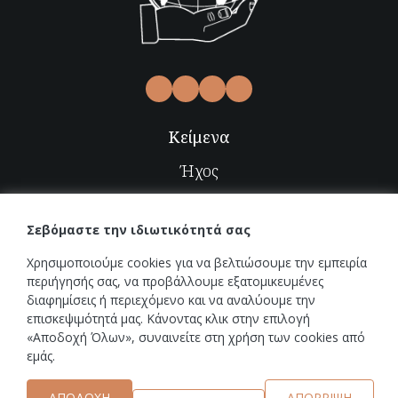
Κείμενα
Ήχος
Video
Σεβόμαστε την ιδιωτικότητά σας
Εικόνες
Χρησιμοποιούμε cookies για να βελτιώσουμε την εμπειρία
Radio-TV
περιήγησής σας, να προβάλλουμε εξατομικευμένες
διαφημίσεις ή περιεχόμενο και να αναλύουμε την
επισκεψιμότητά μας. Κάνοντας κλικ στην επιλογή
Εκδηλώσεις
«Αποδοχή Όλων», συναινείτε στη χρήση των cookies από
εμάς.
Νέα
ΑΠΟΔΟΧΉ
ΑΠΌΡΡΙΨΗ