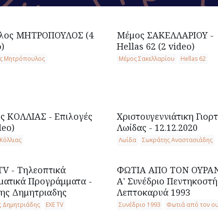
λος ΜΗΤΡΟΠΟΥΛΟΣ (4
Μέμος ΣΑΚΕΛΛΑΡΙΟΥ -
)
Hellas 62 (2 video)
ος Μητρόπουλος
Μέμος Σακελλαρίου
Hellas 62
ς ΚΟΛΛΙΑΣ - Επιλογές
Χριστουγεννιάτικη Γιορ
deo)
Λωίδας - 12.12.2020
Κόλλιας
Λωίδα
Σωκράτης Αναστασιάδης
TV - Τηλεοπτικά
ΦΩΤΙΑ ΑΠΟ ΤΟΝ ΟΥΡΑΝ
ματικά Προγράμματα -
Α' Συνέδριο Πεντηκοστή
νης Δημητριαδης
Λεπτοκαρυά 1993
ς Δημητριάδης
ΕΧΕ TV
Συνέδριο 1993
Φωτιά από τον ο