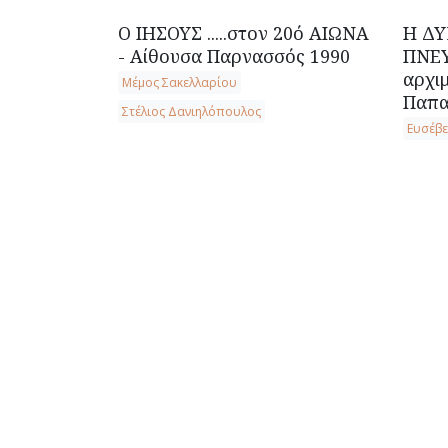
Ο ΙΗΣΟΥΣ .....στον 20ό ΑΙΩΝΑ
Η Δ
- Αίθουσα Παρνασσός 1990
ΠΝΕΥ
αρχιμ
Μέμος Σακελλαρίου
Παπα
Στέλιος Δανιηλόπουλος
Ευσέβ