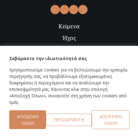
Κείμενα
Ήχος
Video
Σεβόμαστε την ιδιωτικότητά σας
Εικόνες
Χρησιμοποιούμε cookies για να βελτιώσουμε την εμπειρία
Radio-TV
περιήγησής σας, να προβάλλουμε εξατομικευμένες
διαφημίσεις ή περιεχόμενο και να αναλύουμε την
επισκεψιμότητά μας. Κάνοντας κλικ στην επιλογή
Εκδηλώσεις
«Αποδοχή Όλων», συναινείτε στη χρήση των cookies από
εμάς.
Νέα
ΑΠΟΔΟΧΉ
ΑΠΌΡΡΙΨΗ
Επικοινωνία
ΠΡΟΣΑΡΜΟΓΉ
ΌΛΩΝ
ΌΛΩΝ